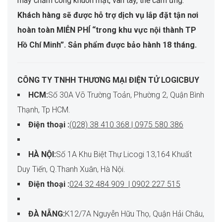
máy chấm công khuôn mặt, vân tay, thẻ cảm ứng.
Khách hàng sẽ được hỗ trợ dịch vụ lắp đặt tận nơi
hoàn toàn MIỄN PHÍ “trong khu vực nội thành TP
Hồ Chí Minh”. Sản phẩm được bảo hành 18 tháng.
CÔNG TY TNHH THƯƠNG MẠI ĐIỆN TỬ LOGICBUY
HCM:
Số 30A Võ Trường Toản, Phường 2, Quận Bình
Thạnh, Tp HCM.
Điện thoại :
(028) 38 410 368 | 0975 580 386
HÀ NỘI:
Số 1A Khu Biệt Thự Licogi 13,164 Khuất
Duy Tiến, Q.Thanh Xuân, Hà Nội.
Điện thoại :
024 32 484 909 | 0902 227 515
ĐÀ NẴNG:
K12/7A Nguyễn Hữu Thọ, Quận Hải Châu,