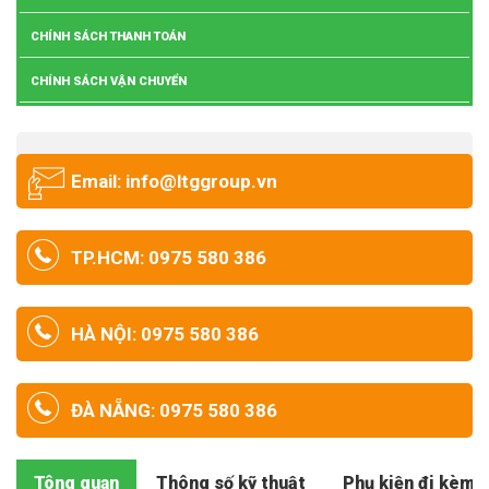
CHÍNH SÁCH THANH TOÁN
CHÍNH SÁCH VẬN CHUYỂN
Email: info@ltggroup.vn
TP.HCM: 0975 580 386
HÀ NỘI: 0975 580 386
ĐÀ NẴNG: 0975 580 386
Tông quan
Thông số kỹ thuật
Phụ kiện đi kèm