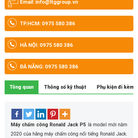
Email: info@ltggroup.vn
TP.HCM: 0975 580 386
HÀ NỘI: 0975 580 386
ĐÀ NẴNG: 0975 580 386
Tông quan
Thông số kỹ thuật
Phụ kiện đi kèm
Máy chấm công Ronald Jack
P5
là model mới năm
2020 của hãng máy chấm công nổi tiếng Ronald Jack.