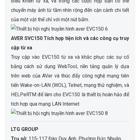
điều khiển từ xa, và trong các cuộc họp bạn có thể
chuyển máy ảnh từ tầm nhìn rộng đến cận cảnh chi tiết
của một vật thể chỉ với một nút bấm.
AVER SVC150 Tích hợp tiện ích và các công cụ truy
cập từ xa
Truy cập vào EVC150 từ xa và khắc phục các sự cố
bằng cách sử dụng WebTool, nền tảng quản lý dựa
trên web của AVer và thúc đẩy công nghệ mạng tiên
tiến Wake-on-LAN (WOL), Telnet, mạng thử nghiệm, và
HELPeRTM để làm cho EVC150 là thiết bị hoàn hảo để
tích hợp qua mạng LAN Internet
LTG GROUP
Trụ sở:
115-117 Đào Duy Anh, Phường Đức Nhuận,