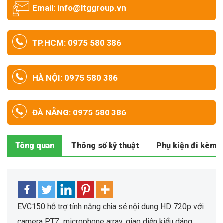
Email: info@ltggroup.vn
TP.HCM: 0975 580 386
HÀ NỘI: 0975 580 386
ĐÀ NẴNG: 0975 580 386
Tông quan
Thông số kỹ thuật
Phụ kiện đi kèm
EVC150 hỗ trợ tính năng chia sẻ nội dung HD 720p với
camera PTZ, microphone array, giao diện kiểu dáng