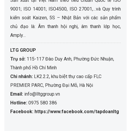
Sản xuất tại Việt Nam theo tiêu chuẩn Quốc tế ISO
9001; ISO 14001; ISO4500, ISO 27001,…và Quy trình
kiểm soát Kaizen, 5S – Nhật Bản với các sản phẩm
chủ đạo là: Âm thanh hội nghị, âm thanh lớp học,
Amply…
LTG GROUP
Trụ sở:
115-117 Đào Duy Anh, Phường Đức Nhuận,
Thành phố Hồ Chí Minh
Chi nhánh:
LK2.2.2, khu biệt thự cao cấp FLC
PREMIER PARC, Phường Đại Mỗ, Hà Nội
Email:
info@lltggroup.vn
Hotline:
0975 580 386
Facebook: https://www.facebook.com/tapdoanltg