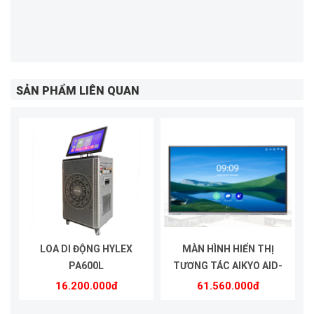
SẢN PHẨM LIÊN QUAN
LOA DI ĐỘNG HYLEX
MÀN HÌNH HIỂN THỊ
PA600L
TƯƠNG TÁC AIKYO AID-
UHD75A
16.200.000đ
61.560.000đ