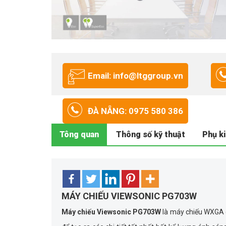
Email: info@ltggroup.vn
ĐÀ NẴNG: 0975 580 386
Tông quan
Thông số kỹ thuật
Phụ k
MÁY CHIẾU VIEWSONIC PG703W
Máy chiếu Viewsonic PG703W
là máy chiếu WXGA c