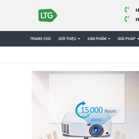
H
H
TRANG CHỦ
GIỚI THIỆU
SẢN PHẨM
GIẢI PHÁP