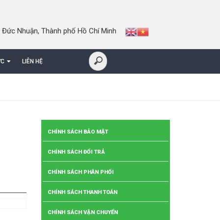
 Đức Nhuận, Thành phố Hồ Chí Minh
ỨC
LIÊN HỆ
CHÍNH SÁCH BẢO MẬT
CHÍNH SÁCH ĐỔI TRẢ
CHÍNH SÁCH PHÂN PHỐI
CHÍNH SÁCH THANH TOÁN
CHÍNH SÁCH VẬN CHUYỂN