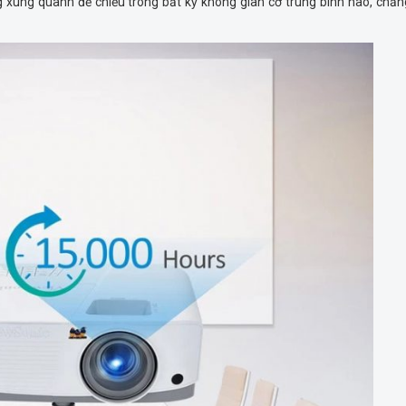
áng xung quanh để chiếu trong bất kỳ không gian cỡ trung bình nào, chẳ