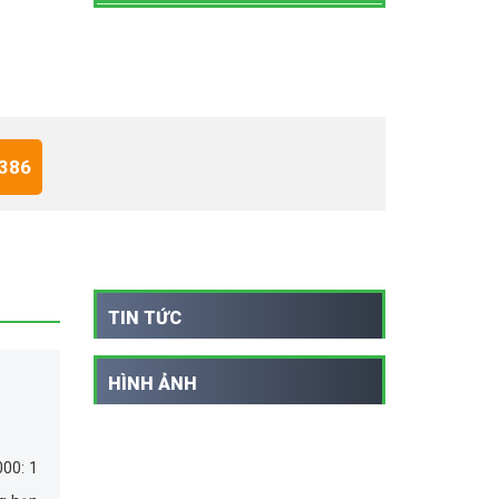
 386
TIN TỨC
HÌNH ẢNH
000: 1