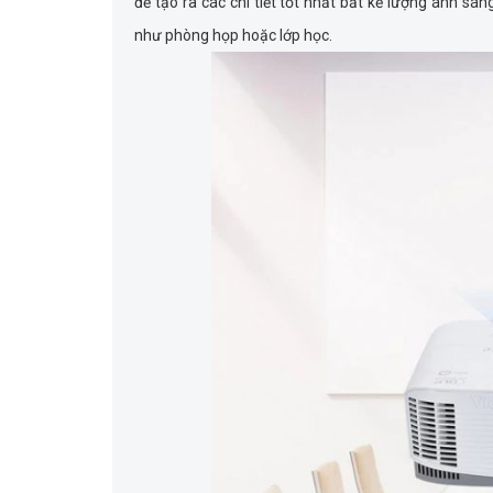
để tạo ra các chi tiết tốt nhất bất kể lượng ánh s
như phòng họp hoặc lớp học.