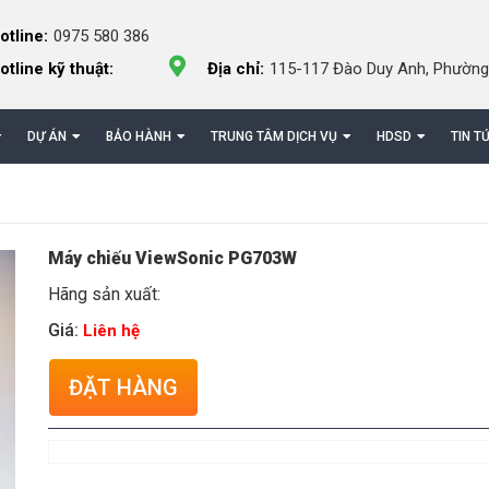
otline:
0975 580 386
otline kỹ thuật:
Địa chỉ:
115-117 Đào Duy Anh, Phường
DỰ ÁN
BẢO HÀNH
TRUNG TÂM DỊCH VỤ
HDSD
TIN T
Máy chiếu ViewSonic PG703W
Hãng sản xuất:
Giá:
Liên hệ
ĐẶT HÀNG