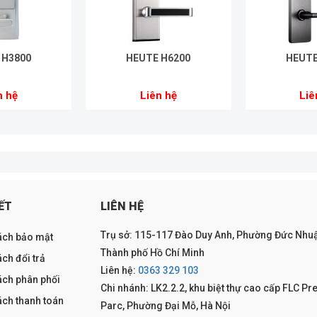
 H3800
HEUTE H6200
HEUTE
n hệ
Liên hệ
Liê
ẾT
LIÊN HỆ
Trụ sở: 115-117 Đào Duy Anh, Phường Đức Nhuậ
ách bảo mật
Thành phố Hồ Chí Minh
ch đổi trả
Liên hệ:
0363 329 103
ách phân phối
Chi nhánh: LK2.2.2, khu biệt thự cao cấp FLC Pr
ách thanh toán
Parc, Phường Đại Mỗ, Hà Nội