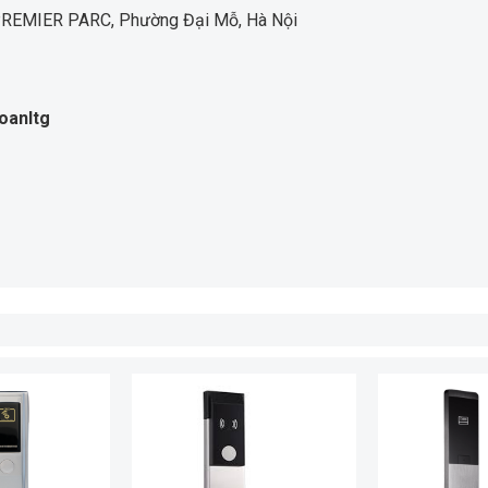
LC PREMIER PARC, Phường Đại Mỗ, Hà Nội
oanltg