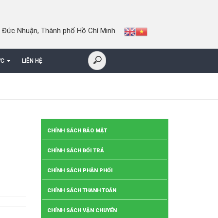
 Đức Nhuận, Thành phố Hồ Chí Minh
ỨC
LIÊN HỆ
CHÍNH SÁCH BẢO MẬT
CHÍNH SÁCH ĐỔI TRẢ
CHÍNH SÁCH PHÂN PHỐI
CHÍNH SÁCH THANH TOÁN
CHÍNH SÁCH VẬN CHUYỂN