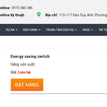
otline:
0975 580 386
otline kỹ thuật:
Địa chỉ:
115-117 Đào Duy Anh, Phường
DỰ ÁN
BẢO HÀNH
TRUNG TÂM DỊCH VỤ
HDSD
TIN T
Energy saving switch
Hãng sản xuất:
Giá:
Liên hệ
ĐẶT HÀNG