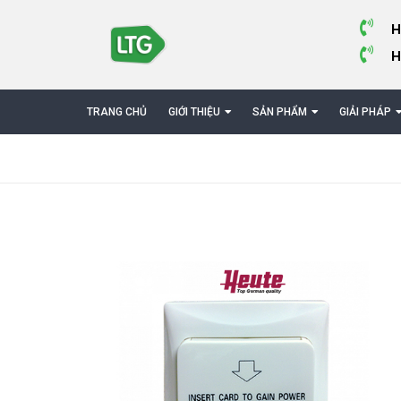
H
H
TRANG CHỦ
GIỚI THIỆU
SẢN PHẨM
GIẢI PHÁP