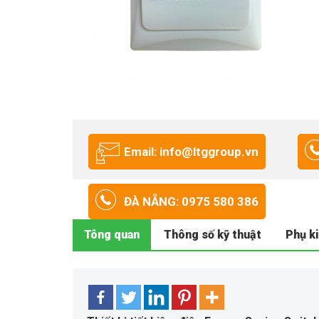
Email: info@ltggroup.vn
ĐÀ NẴNG: 0975 580 386
Tông quan
Thông số kỹ thuật
Phụ k