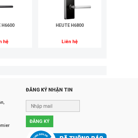
 H6600
HEUTE H6800
n hệ
Liên hệ
ĐĂNG KÝ NHẬN TIN
n,
emier