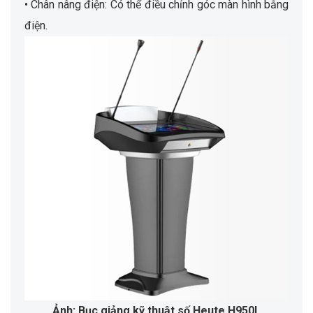
• Chân nâng điện: Có thể điều chỉnh góc màn hình bằng
điện.
Ảnh: Bục giảng kỹ thuật số Heute H950L