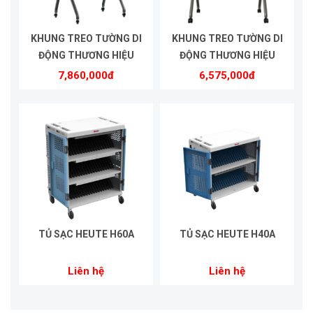
KHUNG TREO TƯỜNG DI
KHUNG TREO TƯỜNG DI
ĐỘNG THƯƠNG HIỆU
ĐỘNG THƯƠNG HIỆU
HEUTE | MODEL HE8610
HEUTE | MODEL HE5575
7,860,000đ
6,575,000đ
TỦ SẠC HEUTE H60A
TỦ SẠC HEUTE H40A
Liên hệ
Liên hệ