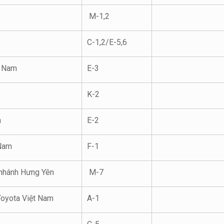
M-1,2
C-1,2/E-5,6
t Nam
E-3
K-2
m
E-2
 Nam
F-1
nhánh Hưng Yên
M-7
Toyota Việt Nam
A-1