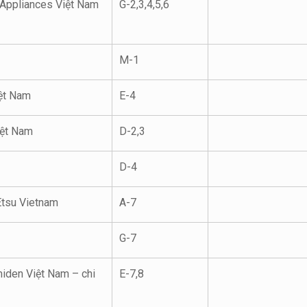
Appliances Việt Nam
G-2,3,4,5,6
M-1
ệt Nam
E-4
ệt Nam
D-2,3
D-4
Etsu Vietnam
A-7
G-7
iden Việt Nam – chi
E-7,8