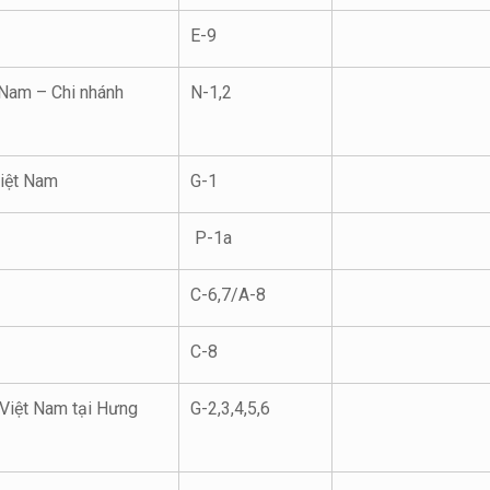
E-9
Nam – Chi nhánh
N-1,2
iệt Nam
G-1
P-1a
C-6,7/A-8
C-8
Việt Nam tại Hưng
G-2,3,4,5,6