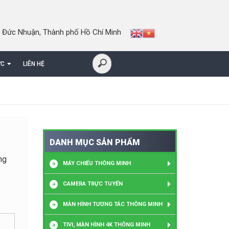
 Đức Nhuận, Thành phố Hồ Chí Minh
ỨC
LIÊN HỆ
DANH MỤC SẢN PHẨM
ng
MÁY CHIẾU THÔNG MINH
CAMERA TRỰC TUYẾN
MÀN HÌNH TƯƠNG TÁC THÔNG MINH
TIVI, MÀN HÌNH 4K THÔNG MINH