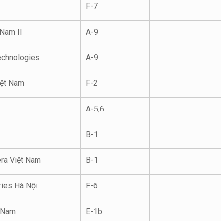
F-7
Nam II
A-9
chnologies
A-9
iệt Nam
F-2
A-5,6
B-1
ra Việt Nam
B-1
ies Hà Nội
F-6
 Nam
E-1b