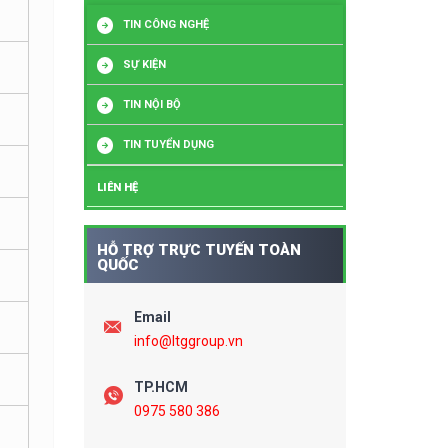
TIN CÔNG NGHỆ
SỰ KIỆN
TIN NỘI BỘ
TIN TUYỂN DỤNG
LIÊN HỆ
HỖ TRỢ TRỰC TUYẾN TOÀN
QUỐC
Email
info@ltggroup.vn
TP.HCM
0975 580 386