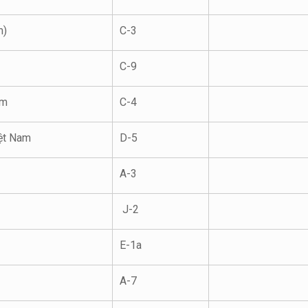
m)
C-3
C-9
am
C-4
ệt Nam
D-5
A-3
J-2
E-1a
A-7