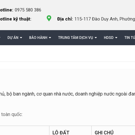
otline:
0975 580 386
otline kỹ thuật:
Địa chỉ:
115-117 Đào Duy Anh, Phường
DỰ ÁN
BẢO HÀNH
TRUNG TÂM DỊCH VỤ
HDSD
TIN T
hủ, bộ ban ngành, cơ quan nhà nước, doanh nghiệp nước ngoài đa
 toàn quốc:
LÔ ĐẤT
GHI CHÚ