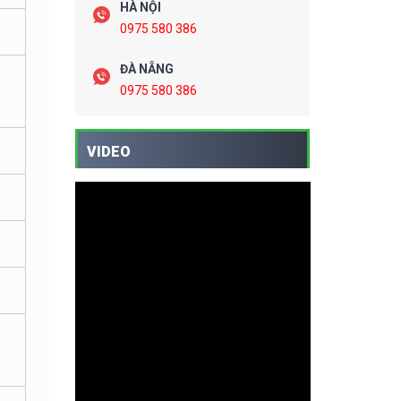
HÀ NỘI
0975 580 386
ĐÀ NẴNG
0975 580 386
VIDEO