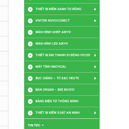
THIẾT BỊ ĐIỂM DANH TỰ ĐỘNG
VIVITEK NOVOCONECT
MÀN HÌNH GHÉP AIKYO
MÀN HÌNH LED AIKYO
THIẾT BỊ ÂM THANH DI ĐỘNG HYLEX
MÁY TÍNH MATHCAL
BỤC GIẢNG – TỦ SẠC HEUTE
ĐÀN ORGAN – BEE MUSIC
BẢNG ĐIỆN TỬ THÔNG MINH
THIẾT BỊ KIỂM SOÁT AN NINH
TIN TỨC