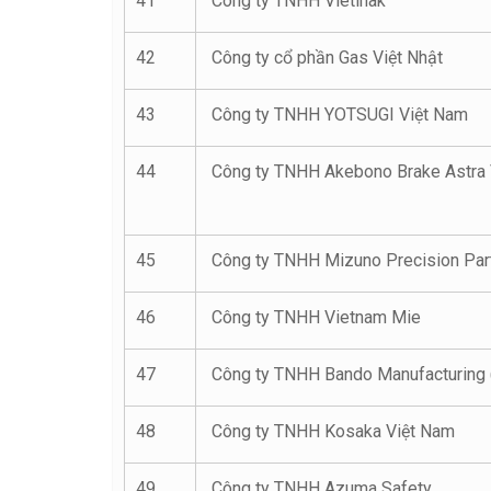
41
Công ty TNHH Vietinak
42
Công ty cổ phần Gas Việt Nhật
43
Công ty TNHH YOTSUGI Việt Nam
44
Công ty TNHH Akebono Brake Astra 
45
Công ty TNHH Mizuno Precision Par
46
Công ty TNHH Vietnam Mie
47
Công ty TNHH Bando Manufacturing 
48
Công ty TNHH Kosaka Việt Nam
49
Công ty TNHH Azuma Safety