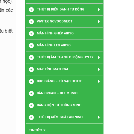
 học).
ến các
THIẾT BỊ ĐIỂM DANH TỰ ĐỘNG
VIVITEK NOVOCONECT
ểu biết
MÀN HÌNH GHÉP AIKYO
MÀN HÌNH LED AIKYO
THIẾT BỊ ÂM THANH DI ĐỘNG HYLEX
MÁY TÍNH MATHCAL
BỤC GIẢNG – TỦ SẠC HEUTE
ĐÀN ORGAN – BEE MUSIC
BẢNG ĐIỆN TỬ THÔNG MINH
THIẾT BỊ KIỂM SOÁT AN NINH
TIN TỨC