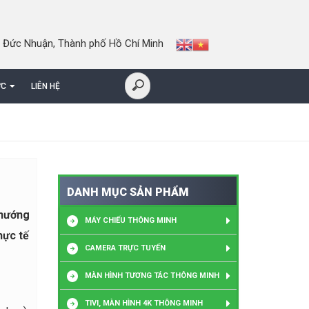
 Đức Nhuận, Thành phố Hồ Chí Minh
ỨC
LIÊN HỆ
DANH MỤC SẢN PHẨM
 hướng
MÁY CHIẾU THÔNG MINH
hực tế
CAMERA TRỰC TUYẾN
MÀN HÌNH TƯƠNG TÁC THÔNG MINH
TIVI, MÀN HÌNH 4K THÔNG MINH