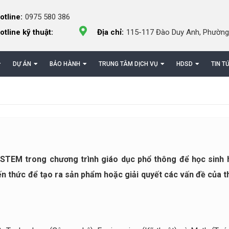
otline:
0975 580 386
otline kỹ thuật:
Địa chỉ:
115-117 Đào Duy Anh, Phường
DỰ ÁN
BẢO HÀNH
TRUNG TÂM DỊCH VỤ
HDSD
TIN T
c STEM trong chương trình giáo dục phổ thông để học sinh
n thức để tạo ra sản phẩm hoặc giải quyết các vấn đề của t