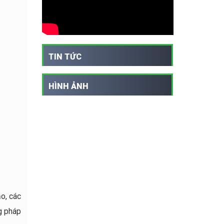
TIN TỨC
HÌNH ẢNH
o, các
g pháp