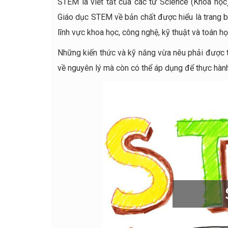
STEM là viết tắt của các từ Science (Khoa học)
Giáo dục STEM về bản chất được hiểu là trang bị
lĩnh vực khoa học, công nghệ, kỹ thuật và toán họ
Những kiến thức và kỹ năng vừa nêu phải được tí
về nguyên lý mà còn có thể áp dụng để thực hàn