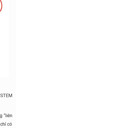
c STEM
g “liên
 chỉ có