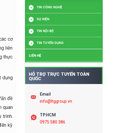
TIN CÔNG NGHỆ
SỰ KIỆN
TIN NỘI BỘ
 các cơ
TIN TUYỂN DỤNG
ng liên
LIÊN HỆ
ng thực
HỖ TRỢ TRỰC TUYẾN TOÀN
ật dụng
QUỐC
Email
 Vấn đề
info@ltggroup.vn
n quan
TP.HCM
 trình.
0975 580 386
đến kỹ