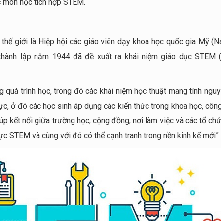
c môn học tích hợp STEM.
n thế giới là Hiệp hội các giáo viên dạy khoa học quốc gia Mỹ (N
thành lập năm 1944 đã đề xuất ra khái niệm giáo dục STEM
g quá trình học, trong đó các khái niệm học thuật mang tính ngu
hực, ở đó các học sinh áp dụng các kiến thức trong khoa học, côn
iúp kết nối giữa trường học, cộng đồng, nơi làm việc và các tổ ch
 vực STEM và cùng với đó có thể cạnh tranh trong nền kinh kế mới”