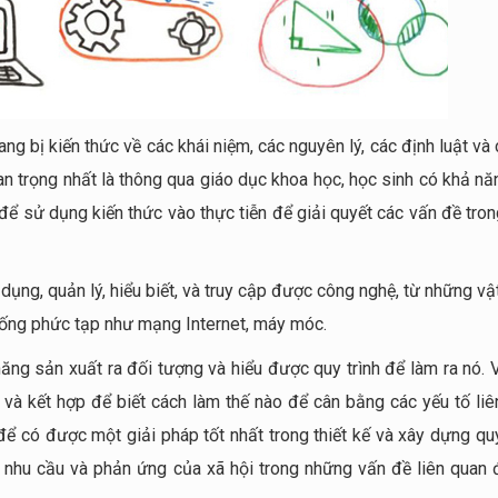
ng bị kiến thức về các khái niệm, các nguyên lý, các định luật và
an trọng nhất là thông qua giáo dục khoa học, học sinh có khả nă
 để sử dụng kiến thức vào thực tiễn để giải quyết các vấn đề tro
dụng, quản lý, hiểu biết, và truy cập được công nghệ, từ những v
thống phức tạp như mạng Internet, máy móc.
năng sản xuất ra đối tượng và hiểu được quy trình để làm ra nó.
 và kết hợp để biết cách làm thế nào để cân bằng các yếu tố liê
để có được một giải pháp tốt nhất trong thiết kế và xây dựng quy
a nhu cầu và phản ứng của xã hội trong những vấn đề liên quan 