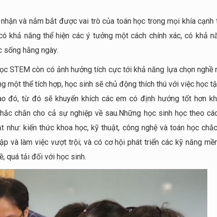
 nhận và nắm bắt được vai trò của toán học trong mọi khía cạnh 
 có khả năng thể hiện các ý tưởng một cách chính xác, có khả n
c sống hằng ngày.
học STEM còn có ảnh hưởng tích cực tới khả năng lựa chọn nghề 
g một thể tích hợp, học sinh sẽ chủ động thích thú với việc học t
nào đó, từ đó sẽ khuyến khích các em có định hướng tốt hơn kh
hắc chắn cho cả sự nghiệp về sau.Những học sinh học theo các
 như: kiến thức khoa học, kỹ thuật, công nghệ và toán học chắc
tập và làm việc vượt trội; và có cơ hội phát triển các kỹ năng m
, quá tải đối với học sinh.