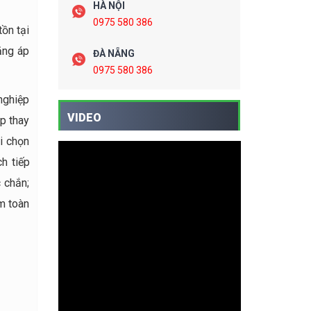
HÀ NỘI
0975 580 386
tồn tại
ăng áp
ĐÀ NẴNG
0975 580 386
nghiệp
VIDEO
ập thay
i chọn
h tiếp
 chắn;
ềm toàn