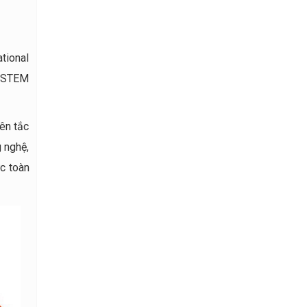
ational
 (STEM
yên tắc
g nghệ,
ức toàn