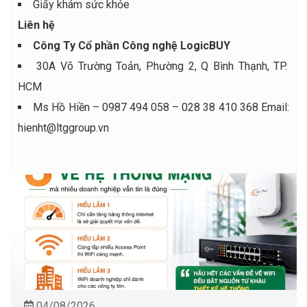
Giấy khám sức khỏe
Liên hệ
Công Ty Cổ phần Công nghệ LogicBUY
30A Võ Trường Toản, Phường 2, Q Bình Thạnh, TP.
HCM
Ms Hồ Hiền – 0987 494 058 – 028 38 410 368 Email:
hienht@ltggroup.vn
04/08/2026