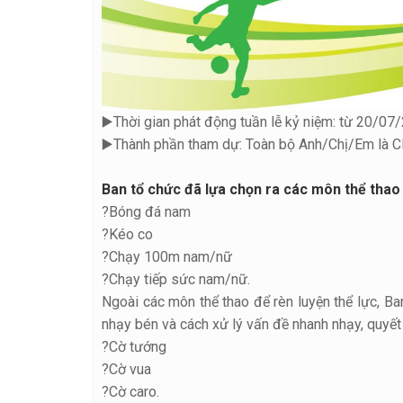
▶️
Thời gian phát động tuần lễ kỷ niệm: từ 20/0
▶️
Thành phần tham dự: Toàn bộ Anh/Chị/Em là 
Ban tổ chức đã lựa chọn ra các môn thể thao t
?
Bóng đá nam
?
Kéo co
?
Chạy 100m nam/nữ
?
Chạy tiếp sức nam/nữ.
Ngoài các môn thể thao để rèn luyện thể lực, Ba
nhạy bén và cách xử lý vấn đề nhanh nhạy, quyết
?
Cờ tướng
?
Cờ vua
?
Cờ caro.