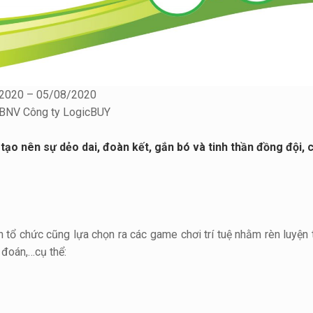
7/2020 – 05/08/2020
CBNV Công ty LogicBUY
ạo nên sự dẻo dai, đoàn kết, gắn bó và tinh thần đồng đội, c
n tổ chức cũng lựa chọn ra các game chơi trí tuệ nhằm rèn luyện
 đoán,…cụ thể: