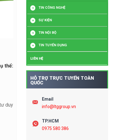
TIN CÔNG NGHỆ
SỰ KIỆN
TIN NỘI BỘ
TIN TUYỂN DỤNG
LIÊN HỆ
ụ thể:
HỖ TRỢ TRỰC TUYẾN TOÀN
QUỐC
Email
 tư duy
info@ltggroup.vn
TP.HCM
0975 580 386