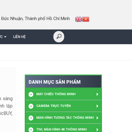
 Đức Nhuận, Thành phố Hồ Chí Minh
ỨC
LIÊN HỆ
DANH MỤC SẢN PHẨM
MÁY CHIẾU THÔNG MINH
n sàng
nh lập
CAMERA TRỰC TUYẾN
icBUY,
MÀN HÌNH TƯƠNG TÁC THÔNG MINH
TIVI, MÀN HÌNH 4K THÔNG MINH