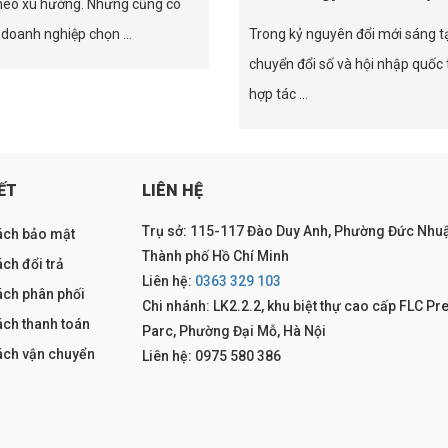
heo xu hướng. Nhưng cũng có
doanh nghiệp chọn ...
Trong kỷ nguyên đổi mới sáng t
chuyển đổi số và hội nhập quốc 
hợp tác ...
ẾT
LIÊN HỆ
Trụ sở: 115-117 Đào Duy Anh, Phường Đức Nhuậ
ách bảo mật
Thành phố Hồ Chí Minh
ch đổi trả
Liên hệ:
0363 329 103
ách phân phối
Chi nhánh: LK2.2.2, khu biệt thự cao cấp FLC Pr
ách thanh toán
Parc, Phường Đại Mỗ, Hà Nội
ách vận chuyển
Liên hệ: 0975 580 386