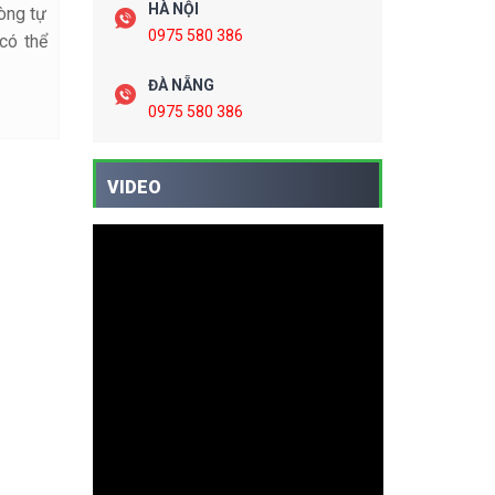
HÀ NỘI
òng tự
0975 580 386
có thể
ĐÀ NẴNG
0975 580 386
VIDEO