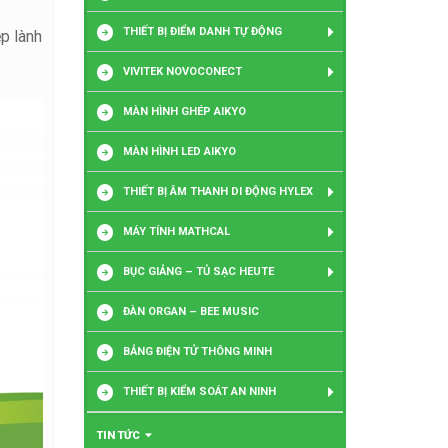
THIẾT BỊ ĐIỂM DANH TỰ ĐỘNG
p lành
VIVITEK NOVOCONECT
MÀN HÌNH GHÉP AIKYO
MÀN HÌNH LED AIKYO
THIẾT BỊ ÂM THANH DI ĐỘNG HYLEX
MÁY TÍNH MATHCAL
BỤC GIẢNG – TỦ SẠC HEUTE
ĐÀN ORGAN – BEE MUSIC
BẢNG ĐIỆN TỬ THÔNG MINH
THIẾT BỊ KIỂM SOÁT AN NINH
TIN TỨC