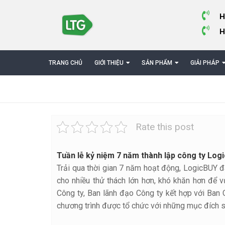
H
H
TRANG CHỦ
GIỚI THIỆU
SẢN PHẨM
GIẢI PHÁP
Rate this post
Tuần lễ kỷ niệm 7 năm thành lập công ty Log
Trải qua thời gian 7 năm hoạt động, LogicBUY 
cho nhiều thử thách lớn hơn, khó khăn hơn để 
Công ty, Ban lãnh đạo Công ty kết hợp với Ban
chương trình được tổ chức với những mục đích s