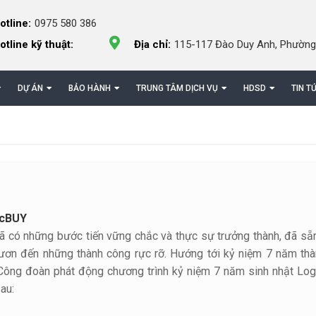
otline:
0975 580 386
otline kỹ thuật:
Địa chỉ:
115-117 Đào Duy Anh, Phường
DỰ ÁN
BẢO HÀNH
TRUNG TÂM DỊCH VỤ
HDSD
TIN T
icBUY
đã có những bước tiến vững chắc và thực sự trưởng thành, đã sẵ
vươn đến những thành công rực rỡ.
Hướng tới kỷ niệm 7 năm thà
 Công đoàn phát động chương trình kỷ niệm 7 năm sinh nhật Log
au: