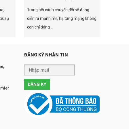
ạo,
Trong bối cảnh chuyển đổi số đang
tế, sự
diễn ra mạnh mẽ, hạ tầng mạng không
còn chỉ đóng ...
ĐĂNG KÝ NHẬN TIN
n,
emier