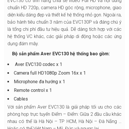
EVC130 có tính năng chia sẻ video Full HD và nội dung
chuẩn HD 720p, camera HD góc rộng, microphone, giao
diện kiểu dáng đẹp và thiết kế hệ thống nhỏ gọn. Ngoài ra,
bảo hành tiêu chuẩn 3 năm của EVC130P và đáng chú ý
là tổng chi phí đầu tư hiệu quả. Dễ dàng tích hợp với các
hệ thống VC khác, các giải pháp di động hoặc các ứng
dụng đám mây.
Bộ sản phẩm
Aver EVC130
hệ thống bao gồm:
Aver EVC130 codec x 1
Camera full HD1080p Zoom 16x x 1
Microphone đa hướng x 1
Remote control x 1
Cables
Với sản phẩm Aver EVC130 là giải pháp tối ưu cho các
phòng họp trực tuyến Điểm – Điểm: Giữa 2 đầu cầu khác
nhau có thể là Hà Nội – TP HCM, Hà Nội – Đà Nẵng …
Hoặc có thể Việt Nam – Mỹ, Đức và ngược lại….