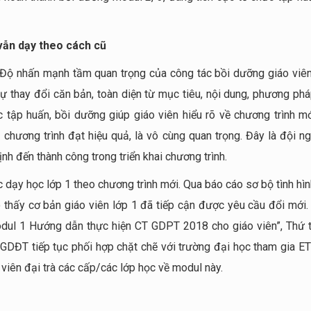
vẫn dạy theo cách cũ
 Độ nhấn mạnh tầm quan trọng của công tác bồi dưỡng giáo viên
ự thay đổi căn bản, toàn diện từ mục tiêu, nội dung, phương phá
 tập huấn, bồi dưỡng giúp giáo viên hiểu rõ về chương trình mới
chương trình đạt hiệu quả, là vô cùng quan trọng. Đây là đội ng
ịnh đến thành công trong triển khai chương trình.
c dạy học lớp 1 theo chương trình mới. Qua báo cáo sơ bộ tình hì
 thấy cơ bản giáo viên lớp 1 đã tiếp cận được yêu cầu đổi mới. 
dul 1 Hướng dẫn thực hiện CT GDPT 2018 cho giáo viên”, Thứ 
GDĐT tiếp tục phối hợp chặt chẽ với trường đại học tham gia E
 viên đại trà các cấp/các lớp học về modul này.