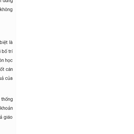
i dung
ý không
iệt là
bố trí
ôn học
ốt cán
uả của
 thống
 khoản
cả giáo