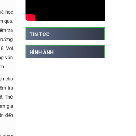
iá học
m qua,
ểm tra
TIN TỨC
trường
8. Với
HÌNH ẢNH
ng văn
nh.
ện cho
iểm tra
ết. Thứ
am gia
án đến