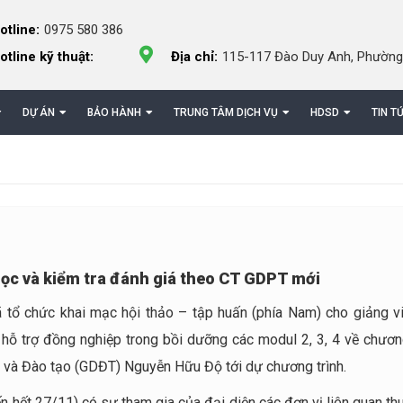
otline:
0975 580 386
otline kỹ thuật:
Địa chỉ:
115-117 Đào Duy Anh, Phường
DỰ ÁN
BẢO HÀNH
TRUNG TÂM DỊCH VỤ
HDSD
TIN T
ọc và kiểm tra đánh giá theo CT GDPT mới
 tổ chức khai mạc hội thảo – tập huấn (phía Nam) cho giảng v
hỗ trợ đồng nghiệp trong bồi dưỡng các modul 2, 3, 4 về chương
 và Đào tạo (GDĐT) Nguyễn Hữu Độ tới dự chương trình.
n hết 27/11) có sự tham gia của đại diện các đơn vị liên quan t