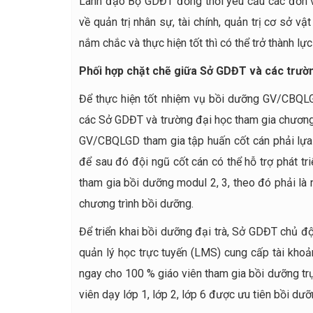
Lãnh đạo Bộ GDĐT đồng thời yêu cầu các đơn vị
về quản trị nhân sự, tài chính, quản trị cơ sở v
nắm chắc và thực hiện tốt thì có thể trở thành lự
Phối hợp chặt chẽ giữa Sở GDĐT và các trư
Để thực hiện tốt nhiệm vụ bồi dưỡng GV/CBQLGD
các Sở GDĐT và trường đại học tham gia chương
GV/CBQLGD tham gia tập huấn cốt cán phải lựa
để sau đó đội ngũ cốt cán có thể hỗ trợ phát 
tham gia bồi dưỡng modul 2, 3, theo đó phải là 
chương trình bồi dưỡng.
Để triển khai bồi dưỡng đại trà, Sở GDĐT chủ 
quản lý học trực tuyến (LMS) cung cấp tài kho
ngay cho 100 % giáo viên tham gia bồi dưỡng trự
viên dạy lớp 1, lớp 2, lớp 6 được ưu tiên bồi d