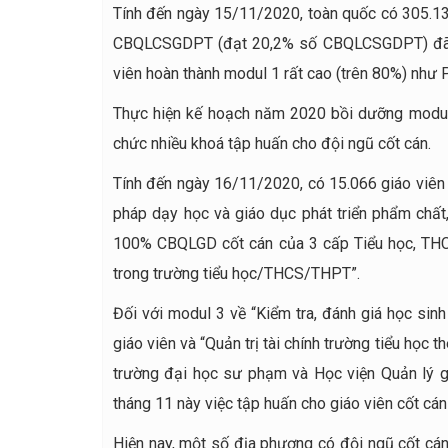
Tính đến ngày 15/11/2020, toàn quốc có 305.13
CBQLCSGDPT (đạt 20,2% số CBQLCSGDPT) đã th
viên hoàn thành modul 1 rất cao (trên 80%) như 
Thực hiện kế hoạch năm 2020 bồi dưỡng modul
chức nhiều khoá tập huấn cho đội ngũ cốt cán.
Tính đến ngày 16/11/2020, có 15.066 giáo viê
pháp dạy học và giáo dục phát triển phẩm chất
100% CBQLGD cốt cán của 3 cấp Tiểu học, THC
trong trường tiểu học/THCS/THPT”.
Đối với modul 3 về “Kiểm tra, đánh giá học si
giáo viên và “Quản trị tài chính trường tiểu học
trường đại học sư phạm và Học viện Quản lý gi
tháng 11 này việc tập huấn cho giáo viên cốt c
Hiện nay, một số địa phương có đội ngũ cốt cán