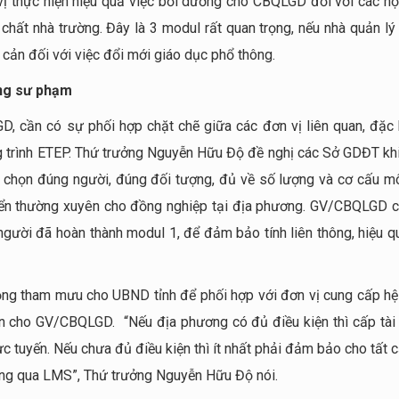
 thực hiện hiệu quả việc bồi dưỡng cho CBQLGD đối với các nộ
ật chất nhà trường. Đây là 3 modul rất quan trọng, nếu nhà quản l
c cản đối với việc đổi mới giáo dục phổ thông.
ờng sư phạm
, cần có sự phối hợp chặt chẽ giữa các đơn vị liên quan, đặc b
 trình ETEP. Thứ trưởng Nguyễn Hữu Độ đề nghị các Sở GDĐT khi 
 chọn đúng người, đúng đối tượng, đủ về số lượng và cơ cấu m
triển thường xuyên cho đồng nghiệp tại địa phương. GV/CBQLGD c
người đã hoàn thành modul 1, để đảm bảo tính liên thông, hiệu q
động tham mưu cho UBND tỉnh để phối hợp với đơn vị cung cấp hệ
ản cho GV/CBQLGD. “Nếu địa phương có đủ điều kiện thì cấp tài
c tuyến. Nếu chưa đủ điều kiện thì ít nhất phải đảm bảo cho tất 
ưỡng qua LMS”, Thứ trưởng Nguyễn Hữu Độ nói.