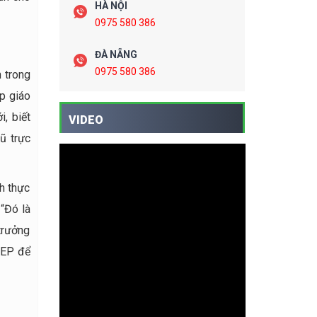
HÀ NỘI
0975 580 386
ĐÀ NẴNG
0975 580 386
 trong
p giáo
, biết
VIDEO
ũ trực
nh thực
“Đó là
trưởng
TEP để