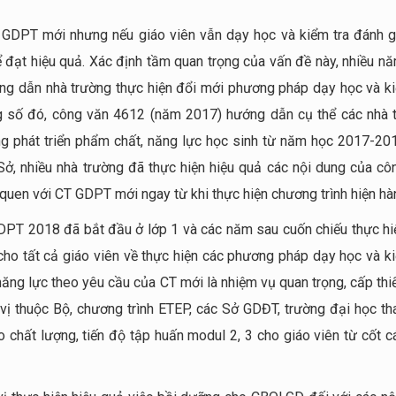
 GDPT mới nhưng nếu giáo viên vẫn dạy học và kiểm tra đánh g
 đạt hiệu quả. Xác định tầm quan trọng của vấn đề này, nhiều nă
g dẫn nhà trường thực hiện đổi mới phương pháp dạy học và ki
g số đó, công văn 4612 (năm 2017) hướng dẫn cụ thể các nhà 
ng phát triển phẩm chất, năng lực học sinh từ năm học 2017-201
Sở, nhiều nhà trường đã thực hiện hiệu quả các nội dung của cô
 quen với CT GDPT mới ngay từ khi thực hiện chương trình hiện hà
PT 2018 đã bắt đầu ở lớp 1 và các năm sau cuốn chiếu thực hi
 cho tất cả giáo viên về thực hiện các phương pháp dạy học và k
năng lực theo yêu cầu của CT mới là nhiệm vụ quan trọng, cấp thi
 thuộc Bộ, chương trình ETEP, các Sở GDĐT, trường đại học th
 chất lượng, tiến độ tập huấn modul 2, 3 cho giáo viên từ cốt c