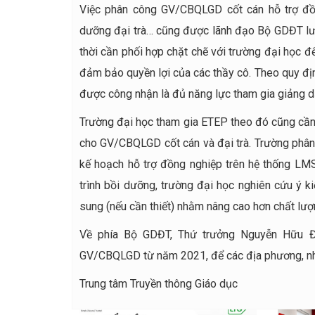
Việc phân công GV/CBQLGD cốt cán hỗ trợ đồng
dưỡng đại trà… cũng được lãnh đạo Bộ GDĐT lưu
thời cần phối hợp chặt chẽ với trường đại học 
đảm bảo quyền lợi của các thầy cô. Theo quy đ
được công nhận là đủ năng lực tham gia giảng 
Trường đại học tham gia ETEP theo đó cũng cần
cho GV/CBQLGD cốt cán và đại trà. Trường phân c
kế hoạch hỗ trợ đồng nghiệp trên hệ thống LM
trình bồi dưỡng, trường đại học nghiên cứu ý ki
sung (nếu cần thiết) nhằm nâng cao hơn chất lượn
Về phía Bộ GDĐT, Thứ trưởng Nguyễn Hữu Độ
GV/CBQLGD từ năm 2021, để các địa phương, nhà
Trung tâm Truyền thông Giáo dục