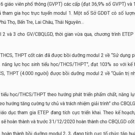
6 giáo viên phổ thông (GVPT) các cấp (đạt 36,9% số GVPT) và 
am gia học trực tuyến modul 1. Một số Sở GDĐT có số lượn
Phú Thọ, Bến Tre, Lai Châu, Thái Nguyên…
 2 và 3 cho GV/CBQLGD, thời gian vừa qua, chương trình ETEP
n THCS, THPT cốt cán đã được bồi dưỡng modul 2 về “Sử dụng 
, năng lực học sinh tiểu học/THCS/THPT”, đạt 103% so với kế 
S, THPT (4.000 người) được bồi dưỡng modul 2 về “Quản trị n
nh tiểu học/THCS/THPT theo hướng phát triển phẩm chất, năng lự
 theo hướng tăng cường tự chủ và trách nhiệm giải trình” cho CBQL
áo dục tham gia ETEP đang tích cực triển khai. Theo kế hoạch,
án sẽ hoàn thành và trước 31/12/2020 hoàn thành cho CBQLGD cốt
 hoàn thành bồi dưỡng modul 2, 3, đang tích cực tổ chức tập hu