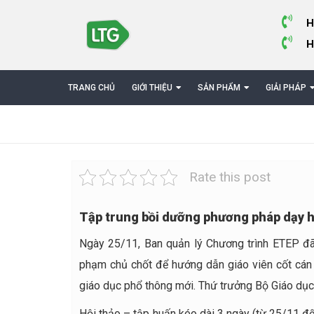
H
H
TRANG CHỦ
GIỚI THIỆU
SẢN PHẨM
GIẢI PHÁP
Rate this post
Tập trung bồi dưỡng phương pháp dạy h
Ngày 25/11, Ban quản lý Chương trình ETEP đã
phạm chủ chốt để hướng dẫn giáo viên cốt cán 
giáo dục phổ thông mới. Thứ trưởng Bộ Giáo dục
Hội thảo – tập huấn kéo dài 3 ngày (từ 25/11 đế