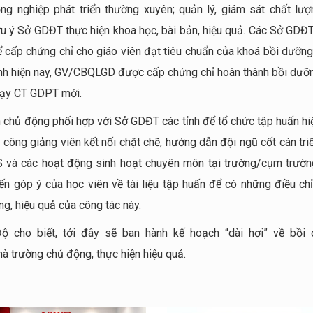
 nghiệp phát triển thường xuyên; quản lý, giám sát chất lượ
 ý Sở GDĐT thực hiện khoa học, bài bản, hiệu quả. Các Sở GDĐ
để cấp chứng chỉ cho giáo viên đạt tiêu chuẩn của khoá bồi dưỡn
ịnh hiện nay, GV/CBQLGD được cấp chứng chỉ hoàn thành bồi dưỡ
dạy CT GDPT mới.
 chủ động phối hợp với Sở GDĐT các tỉnh để tổ chức tập huấn hi
ông giảng viên kết nối chặt chẽ, hướng dẫn đội ngũ cốt cán triể
S và các hoạt động sinh hoạt chuyên môn tại trường/cụm trườn
ến góp ý của học viên về tài liệu tập huấn để có những điều chỉ
g, hiệu quả của công tác này.
 cho biết, tới đây sẽ ban hành kế hoạch “dài hơi” về bồi
 trường chủ động, thực hiện hiệu quả.