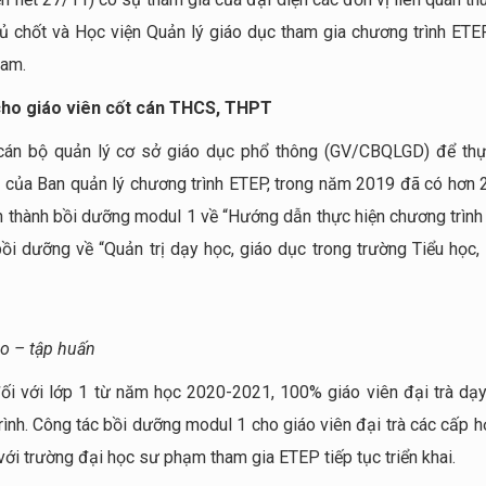
 chốt và Học viện Quản lý giáo dục tham gia chương trình ETEP
Nam.
cho giáo viên cốt cán THCS, THPT
 cán bộ quản lý cơ sở giáo dục phổ thông (GV/CBQLGD) để thự
 của Ban quản lý chương trình ETEP, trong năm 2019 đã có hơn 
àn thành bồi dưỡng modul 1 về “Hướng dẫn thực hiện chương trìn
i dưỡng về “Quản trị dạy học, giáo dục trong trường Tiểu học,
ảo – tập huấn
i với lớp 1 từ năm học 2020-2021, 100% giáo viên đại trà dạy
ình. Công tác bồi dưỡng modul 1 cho giáo viên đại trà các cấp h
i trường đại học sư phạm tham gia ETEP tiếp tục triển khai.