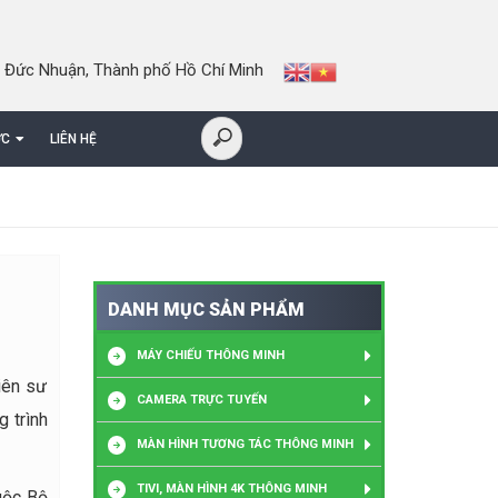
 Đức Nhuận, Thành phố Hồ Chí Minh
ỨC
LIÊN HỆ
DANH MỤC SẢN PHẨM
MÁY CHIẾU THÔNG MINH
iên sư
CAMERA TRỰC TUYẾN
 trình
MÀN HÌNH TƯƠNG TÁC THÔNG MINH
TIVI, MÀN HÌNH 4K THÔNG MINH
huộc Bộ