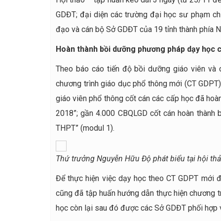
GDĐT; đại diện các trường đại học sư phạm chủ
đạo và cán bộ Sở GDĐT của 19 tỉnh thành phía 
Hoàn thành bồi dưỡng phương pháp dạy học 
Theo báo cáo tiến độ bồi dưỡng giáo viên và
chương trình giáo dục phổ thông mới (CT GDPT)
giáo viên phổ thông cốt cán các cấp học đã ho
2018”; gần 4.000 CBQLGD cốt cán hoàn thành bồ
THPT” (modul 1).
Thứ trưởng Nguyễn Hữu Độ phát biểu tại hội th
Để thực hiện việc dạy học theo CT GDPT mới đố
cũng đã tập huấn hướng dẫn thực hiện chương tr
học còn lại sau đó được các Sở GDĐT phối hợp vớ