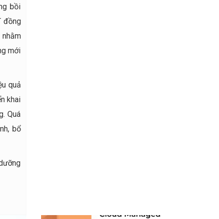
ng bồi
T đồng
g nhằm
ng mới
ệu quả
n khai
g. Quá
nh, bổ
 dưỡng