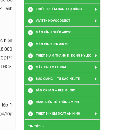
; lãnh
THIẾT BỊ ĐIỂM DANH TỰ ĐỘNG
VIVITEK NOVOCONECT
MÀN HÌNH GHÉP AIKYO
c hiện
MÀN HÌNH LED AIKYO
28.000
THIẾT BỊ ÂM THANH DI ĐỘNG HYLEX
h GDPT
 THCS,
MÁY TÍNH MATHCAL
BỤC GIẢNG – TỦ SẠC HEUTE
ĐÀN ORGAN – BEE MUSIC
BẢNG ĐIỆN TỬ THÔNG MINH
 lớp 1
ọc/lớp
THIẾT BỊ KIỂM SOÁT AN NINH
TIN TỨC