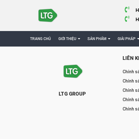
H
H
TRANG CHỦ
GIỚI THIỆU
SẢN PHẨM
GIẢI PHÁP
LIÊN K
Chính s
Chính sá
Chính s
LTG GROUP
Chính s
Chính s