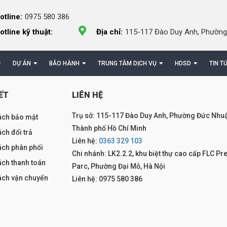
otline:
0975 580 386
otline kỹ thuật:
Địa chỉ:
115-117 Đào Duy Anh, Phường
DỰ ÁN
BẢO HÀNH
TRUNG TÂM DỊCH VỤ
HDSD
TIN T
ẾT
LIÊN HỆ
Trụ sở: 115-117 Đào Duy Anh, Phường Đức Nhuậ
ách bảo mật
Thành phố Hồ Chí Minh
ch đổi trả
Liên hệ:
0363 329 103
ách phân phối
Chi nhánh: LK2.2.2, khu biệt thự cao cấp FLC Pr
ách thanh toán
Parc, Phường Đại Mỗ, Hà Nội
ách vận chuyển
Liên hệ: 0975 580 386