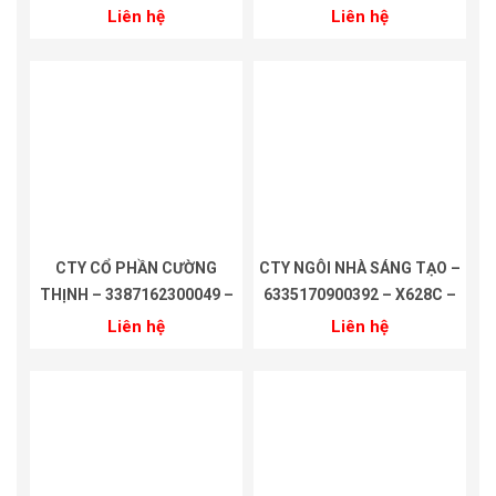
18 THÁNG
ICLOCK 680 – 18 THÁNG
Liên hệ
Liên hệ
CTY CỔ PHẦN CƯỜNG
CTY NGÔI NHÀ SÁNG TẠO –
THỊNH – 3387162300049 –
6335170900392 – X628C –
ICLOCK 680 – 18 THÁNG
18 THÁNG
Liên hệ
Liên hệ