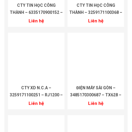
CTY TIN HỌC CÔNG
CTY TIN HỌC CÔNG
THÀNH – 6335170900152 –
THÀNH – 3259171100368 –
RJ4000TID-C – 18 THÁNG
RJ1200 – 18 THÁNG
Liên hệ
Liên hệ
CTY XD N.C.A –
ĐIỆN MÁY SÀI GÒN –
3259171100251 – RJ1200 –
3485170300687 – TX628 –
18 THÁNG
18 THÁNG
Liên hệ
Liên hệ