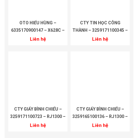
OTO HIẾU HÙNG –
CTY TIN HỌC CÔNG
6335170900147 – X628C –
THÀNH – 3259171100345 –
18 THÁNG
RJ1200 – 18 THÁNG
Liên hệ
Liên hệ
CTY GIẤY BÌNH CHIỂU –
CTY GIẤY BÌNH CHIỂU –
3259171100723 – RJ1300 –
3259165100136 – RJ1300 –
18 THÁNG
18 THÁNG
Liên hệ
Liên hệ