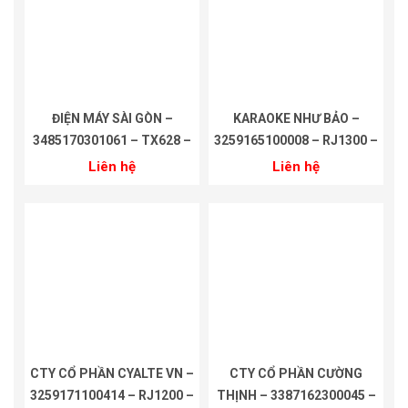
ĐIỆN MÁY SÀI GÒN –
KARAOKE NHƯ BẢO –
3485170301061 – TX628 –
3259165100008 – RJ1300 –
18 THÁNG
18 THÁNG
Liên hệ
Liên hệ
CTY CỔ PHẦN CYALTE VN –
CTY CỔ PHẦN CƯỜNG
3259171100414 – RJ1200 –
THỊNH – 3387162300045 –