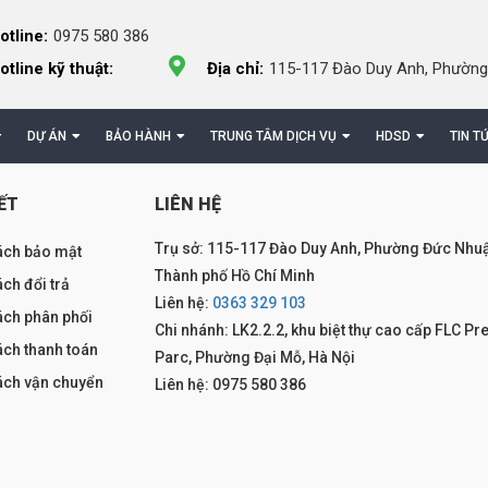
otline:
0975 580 386
otline kỹ thuật:
Địa chỉ:
115-117 Đào Duy Anh, Phường
DỰ ÁN
BẢO HÀNH
TRUNG TÂM DỊCH VỤ
HDSD
TIN T
ẾT
LIÊN HỆ
Trụ sở: 115-117 Đào Duy Anh, Phường Đức Nhuậ
ách bảo mật
Thành phố Hồ Chí Minh
ch đổi trả
Liên hệ:
0363 329 103
ách phân phối
Chi nhánh: LK2.2.2, khu biệt thự cao cấp FLC Pr
ách thanh toán
Parc, Phường Đại Mỗ, Hà Nội
ách vận chuyển
Liên hệ: 0975 580 386