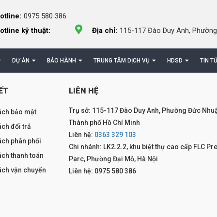
otline:
0975 580 386
otline kỹ thuật:
Địa chỉ:
115-117 Đào Duy Anh, Phường
DỰ ÁN
BẢO HÀNH
TRUNG TÂM DỊCH VỤ
HDSD
TIN T
ẾT
LIÊN HỆ
Trụ sở: 115-117 Đào Duy Anh, Phường Đức Nhuậ
ách bảo mật
Thành phố Hồ Chí Minh
ch đổi trả
Liên hệ:
0363 329 103
ách phân phối
Chi nhánh: LK2.2.2, khu biệt thự cao cấp FLC Pr
ách thanh toán
Parc, Phường Đại Mỗ, Hà Nội
ách vận chuyển
Liên hệ: 0975 580 386