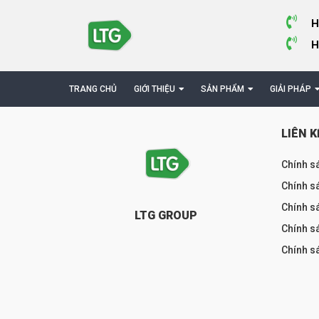
H
H
TRANG CHỦ
GIỚI THIỆU
SẢN PHẨM
GIẢI PHÁP
LIÊN K
Chính s
Chính sá
Chính s
LTG GROUP
Chính s
Chính s