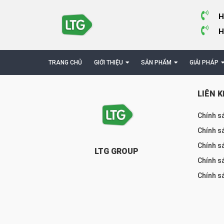
H
H
TRANG CHỦ
GIỚI THIỆU
SẢN PHẨM
GIẢI PHÁP
LIÊN K
Chính s
Chính sá
Chính s
LTG GROUP
Chính s
Chính s