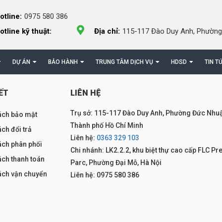
otline:
0975 580 386
otline kỹ thuật:
Địa chỉ:
115-117 Đào Duy Anh, Phường
DỰ ÁN
BẢO HÀNH
TRUNG TÂM DỊCH VỤ
HDSD
TIN T
ẾT
LIÊN HỆ
Trụ sở: 115-117 Đào Duy Anh, Phường Đức Nhuậ
ách bảo mật
Thành phố Hồ Chí Minh
ch đổi trả
Liên hệ:
0363 329 103
ách phân phối
Chi nhánh: LK2.2.2, khu biệt thự cao cấp FLC Pr
ách thanh toán
Parc, Phường Đại Mỗ, Hà Nội
ách vận chuyển
Liên hệ: 0975 580 386