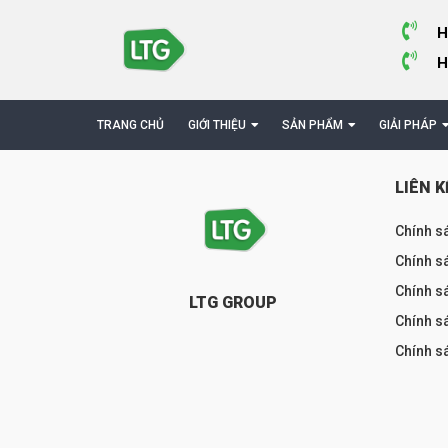
H
H
TRANG CHỦ
GIỚI THIỆU
SẢN PHẨM
GIẢI PHÁP
LIÊN K
Chính s
Chính sá
Chính s
LTG GROUP
Chính s
Chính s