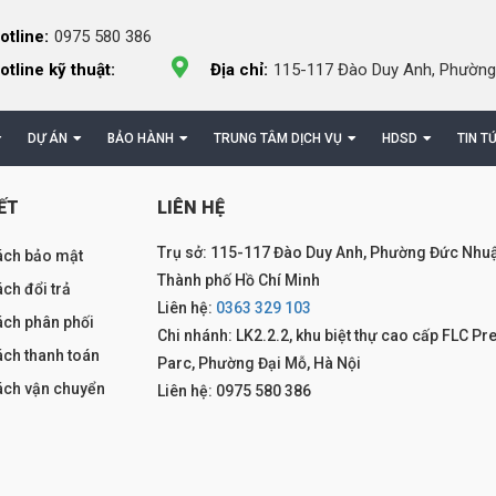
otline:
0975 580 386
otline kỹ thuật:
Địa chỉ:
115-117 Đào Duy Anh, Phường
DỰ ÁN
BẢO HÀNH
TRUNG TÂM DỊCH VỤ
HDSD
TIN T
ẾT
LIÊN HỆ
Trụ sở: 115-117 Đào Duy Anh, Phường Đức Nhuậ
ách bảo mật
Thành phố Hồ Chí Minh
ch đổi trả
Liên hệ:
0363 329 103
ách phân phối
Chi nhánh: LK2.2.2, khu biệt thự cao cấp FLC Pr
ách thanh toán
Parc, Phường Đại Mỗ, Hà Nội
ách vận chuyển
Liên hệ: 0975 580 386