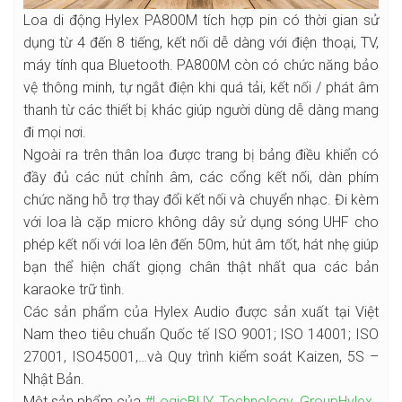
Loa di động Hylex PA800M tích hợp pin có thời gian sử
dụng từ 4 đến 8 tiếng, kết nối dễ dàng với điện thoại, TV,
máy tính qua Bluetooth. PA800M còn có chức năng bảo
vệ thông minh, tự ngắt điện khi quá tải, kết nối / phát âm
thanh từ các thiết bị khác giúp người dùng dễ dàng mang
đi mọi nơi.
Ngoài ra trên thân loa được trang bị bảng điều khiển có
đầy đủ các nút chỉnh âm, các cổng kết nối, dàn phím
chức năng hỗ trợ thay đổi kết nối và chuyển nhạc. Đi kèm
với loa là cặp micro không dây sử dụng sóng UHF cho
phép kết nối với loa lên đến 50m, hút âm tốt, hát nhẹ giúp
bạn thể hiện chất giọng chân thật nhất qua các bản
karaoke trữ tình.
Các sản phẩm của Hylex Audio được sản xuất tại Việt
Nam theo tiêu chuẩn Quốc tế ISO 9001; ISO 14001; ISO
27001, ISO45001,…và Quy trình kiểm soát Kaizen, 5S –
Nhật Bản.
Một sản phẩm của
#LogicBUY_Technology_GroupHylex