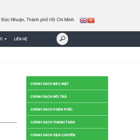
 Đức Nhuận, Thành phố Hồ Chí Minh
ỨC
LIÊN HỆ
CHÍNH SÁCH BẢO MẬT
CHÍNH SÁCH ĐỔI TRẢ
CHÍNH SÁCH PHÂN PHỐI
CHÍNH SÁCH THANH TOÁN
CHÍNH SÁCH VẬN CHUYỂN