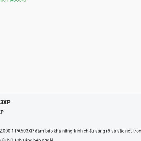
03XP
XP
.000:1 PA503XP đảm bảo khả năng trình chiếu sáng rõ và sắc nét tron
xấu bởi ánh sáng bên ngoài.