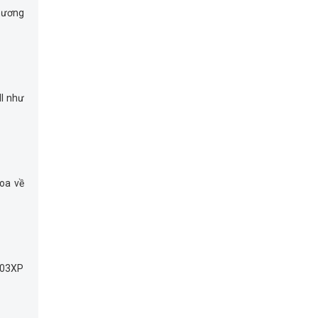
phương
MI như
oa về
A503XP