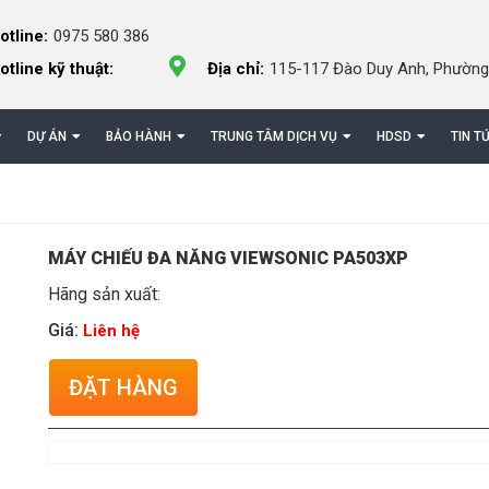
otline:
0975 580 386
otline kỹ thuật:
Địa chỉ:
115-117 Đào Duy Anh, Phường
DỰ ÁN
BẢO HÀNH
TRUNG TÂM DỊCH VỤ
HDSD
TIN T
MÁY CHIẾU ĐA NĂNG VIEWSONIC PA503XP
Hãng sản xuất:
Giá:
Liên hệ
ĐẶT HÀNG