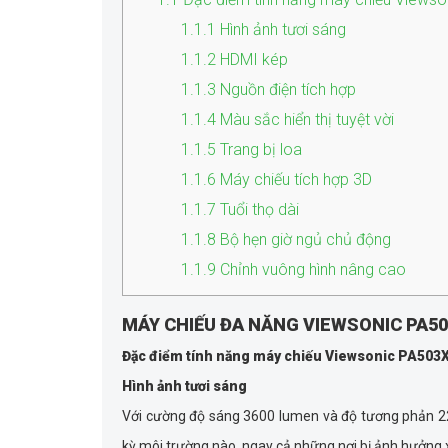
1.1.1
Hình ảnh tươi sáng
1.1.2
HDMI kép
1.1.3
Nguồn điện tích hợp
1.1.4
Màu sắc hiển thị tuyệt vời
1.1.5
Trang bị loa
1.1.6
Máy chiếu tích hợp 3D
1.1.7
Tuổi thọ dài
1.1.8
Bộ hẹn giờ ngủ chủ động
1.1.9
Chỉnh vuông hình nâng cao
MÁY CHIẾU ĐA NĂNG VIEWSONIC PA5
Đặc điểm tính năng máy chiếu Viewsonic PA503
Hình ảnh tươi sáng
Với cường độ sáng 3600 lumen và độ tương phản 22
kỳ môi trường nào, ngay cả những nơi bị ảnh hưởng 