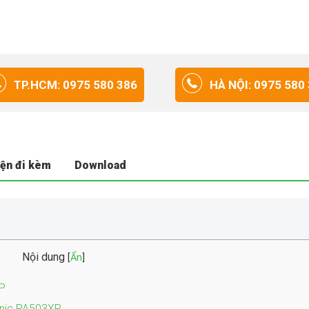
TP.HCM: 0975 580 386
HÀ NỘI: 0975 580
iện đi kèm
Download
Nội dung
[
Ẩn
]
P
onic PA503XP