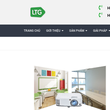
H
H
TRANG CHỦ
GIỚI THIỆU
SẢN PHẨM
GIẢI PHÁP