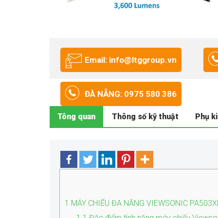
Email: info@ltggroup.vn
ĐÀ NẴNG: 0975 580 386
Tông quan
Thông số kỹ thuật
Phụ k
1
MÁY CHIẾU ĐA NĂNG VIEWSONIC PA503X
1.1
Đặc điểm tính năng máy chiếu Views