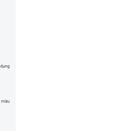
ử dụng
u màu