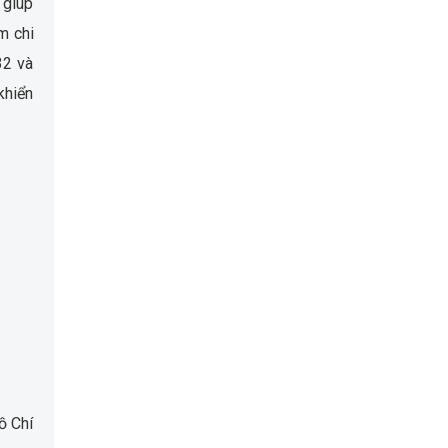
 giúp
m chi
32 và
khiển
ồ Chí