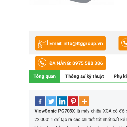
Email: info@ltggroup.vn
ĐÀ NẴNG: 0975 580 386
Tông quan
Thông số kỹ thuật
Phụ k
ViewSonic PG703X
là máy chiếu XGA có độ 
22.000: 1 để tạo ra các chi tiết tốt nhất bất 