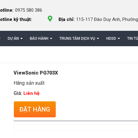
otline:
0975 580 386
otline kỹ thuật:
Địa chỉ:
115-117 Đào Duy Anh, Phường
DỰ ÁN
BẢO HÀNH
TRUNG TÂM DỊCH VỤ
HDSD
TIN T
ViewSonic PG703X
Hãng sản xuất:
Giá:
Liên hệ
ĐẶT HÀNG