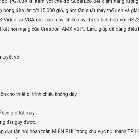
học. PG703X đi kèm với chế độ SuperEco tiết kiệm năng lượng
ọ bóng đèn lên tới 15.000 giờ, giảm tần suất thay thế đèn và giả
S-Video và VGA out, các máy chiếu này được tích hợp với RS2
 kết nối mạng của Crestron, AMX và PJ Link, giúp dễ dàng điều 
 tuyệt vời
 cho thiết bị trình chiếu không dây
 hẹn giờ tắt máy.
ang đi ngay được.
ắp đặt tận nơi hoàn toàn MIỄN PHÍ “trong khu vực nội thành TP H