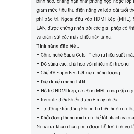
bình nào, chẳng hạn như phòng họp hoặc lớp 
giảm mức tiêu thụ điện năng và kéo dài tuổi th
phí bảo trì. Ngoài đầu vào HDMI kép (MHL), 
LAN, được chứng nhận bởi các giải pháp có thể
và giám sát các máy chiếu này từ xa.
Tính năng đặc biệt:
– Công nghệ SuperColor ™ cho ra hiệu suất màu
– Độ sáng cao, phù hợp với nhiều môi trường
– Chế độ SuperEco tiết kiệm năng lượng
– Điều khiển mạng LAN
– Hỗ trợ HDMI kép, có cổng MHL cung cấp nguồn
– Remote điều khiển được 8 máy chiếu
– Tự động khởi động khi có tín hiệu hoặc có thể
– Khởi động thông minh, có thể tắt nhanh và m
Ngoài ra, khách hàng còn được hỗ trợ dịch vụ l