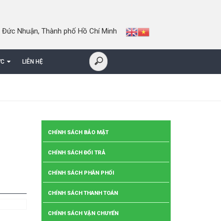
 Đức Nhuận, Thành phố Hồ Chí Minh
ỨC
LIÊN HỆ
CHÍNH SÁCH BẢO MẬT
CHÍNH SÁCH ĐỔI TRẢ
CHÍNH SÁCH PHÂN PHỐI
CHÍNH SÁCH THANH TOÁN
CHÍNH SÁCH VẬN CHUYỂN