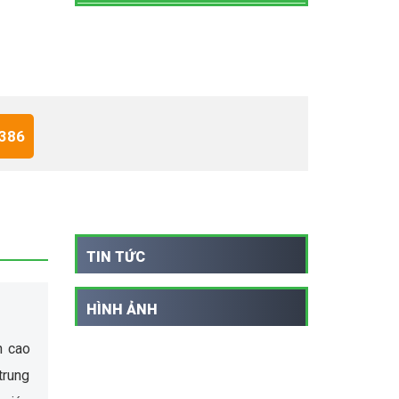
 386
TIN TỨC
HÌNH ẢNH
n cao
trung