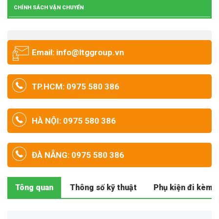
CHÍNH SÁCH VẬN CHUYỂN
Email: info@ltggroup.vn
TP.HCM: 0975 580 386
HÀ NỘI: 0975 580 386
ĐÀ NẴNG: 0975 580 386
Tông quan
Thông số kỹ thuật
Phụ kiện đi kèm