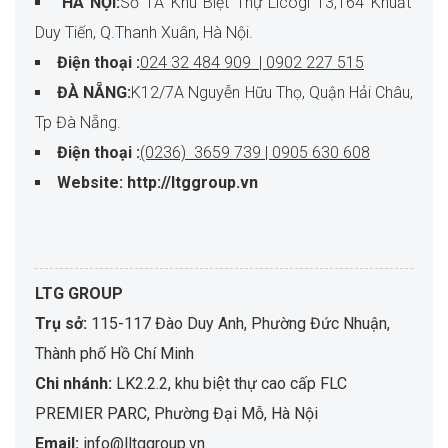
HÀ NỘI:
Số 1A Khu Biệt Thự Licogi 13,164 Khuất
Duy Tiến, Q.Thanh Xuân, Hà Nội.
Điện thoại :
024 32 484 909 | 0902 227 515
ĐÀ NẴNG:
K12/7A Nguyễn Hữu Thọ, Quận Hải Châu,
Tp Đà Nẵng.
Điện thoại :
(0236) 3659 739 | 0905 630 608
Website: http://ltggroup.vn
LTG GROUP
Trụ sở:
115-117 Đào Duy Anh, Phường Đức Nhuận,
Thành phố Hồ Chí Minh
Chi nhánh:
LK2.2.2, khu biệt thự cao cấp FLC
PREMIER PARC, Phường Đại Mỗ, Hà Nội
Email:
info@lltggroup.vn