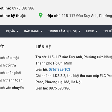
otline:
0975 580 386
otline kỹ thuật:
Địa chỉ:
115-117 Đào Duy Anh, Phường
DỰ ÁN
BẢO HÀNH
TRUNG TÂM DỊCH VỤ
HDSD
TIN T
ẾT
LIÊN HỆ
Trụ sở: 115-117 Đào Duy Anh, Phường Đức Nhuậ
ách bảo mật
Thành phố Hồ Chí Minh
ch đổi trả
Liên hệ:
0363 329 103
ách phân phối
Chi nhánh: LK2.2.2, khu biệt thự cao cấp FLC Pr
ách thanh toán
Parc, Phường Đại Mỗ, Hà Nội
ách vận chuyển
Liên hệ: 0975 580 386