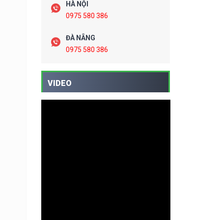
HÀ NỘI
0975 580 386
ĐÀ NẴNG
0975 580 386
VIDEO