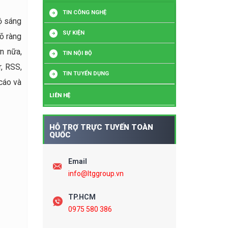
TIN CÔNG NGHỆ
ộ sáng
SỰ KIỆN
rõ ràng
n nữa,
TIN NỘI BỘ
r, RSS,
TIN TUYỂN DỤNG
 cáo và
LIÊN HỆ
HỖ TRỢ TRỰC TUYẾN TOÀN
QUỐC
Email
info@ltggroup.vn
TP.HCM
0975 580 386