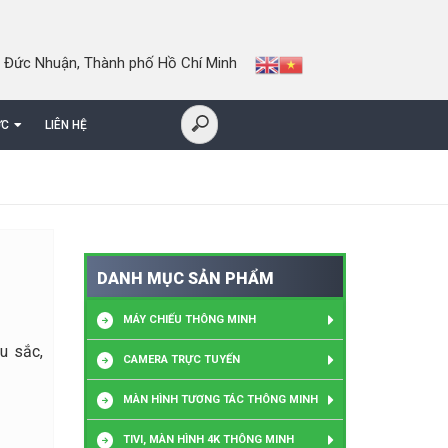
 Đức Nhuận, Thành phố Hồ Chí Minh
ỨC
LIÊN HỆ
DANH MỤC SẢN PHẨM
MÁY CHIẾU THÔNG MINH
u sắc,
CAMERA TRỰC TUYẾN
MÀN HÌNH TƯƠNG TÁC THÔNG MINH
TIVI, MÀN HÌNH 4K THÔNG MINH