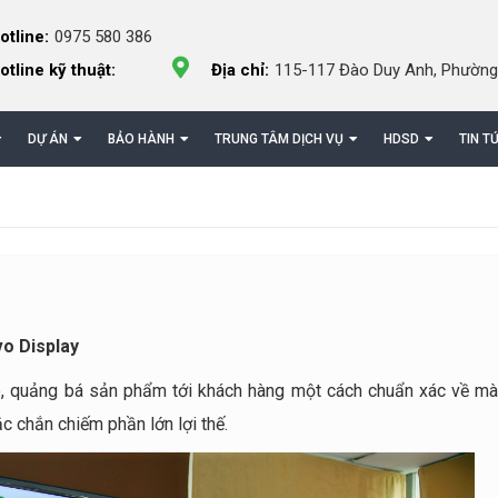
otline:
0975 580 386
otline kỹ thuật:
Địa chỉ:
115-117 Đào Duy Anh, Phường
DỰ ÁN
BẢO HÀNH
TRUNG TÂM DỊCH VỤ
HDSD
TIN T
vo Display
p, quảng bá sản phẩm tới khách hàng một cách chuẩn xác về mà
c chắn chiếm phần lớn lợi thế.