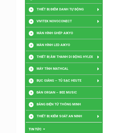
THIẾT BỊ ĐIỂM DANH TỰ ĐỘNG
VIVITEK NOVOCONECT
MÀN HÌNH GHÉP AIKYO
MÀN HÌNH LED AIKYO
THIẾT BỊ ÂM THANH DI ĐỘNG HYLEX
MÁY TÍNH MATHCAL
BỤC GIẢNG – TỦ SẠC HEUTE
ĐÀN ORGAN – BEE MUSIC
BẢNG ĐIỆN TỬ THÔNG MINH
THIẾT BỊ KIỂM SOÁT AN NINH
TIN TỨC