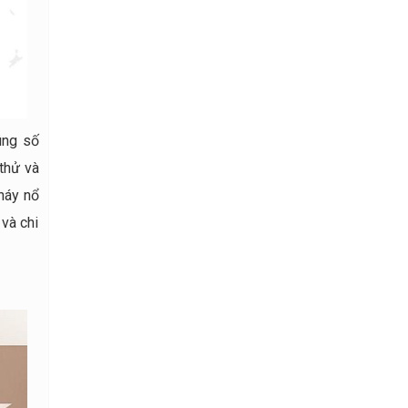
úng số
thử và
háy nổ
và chi