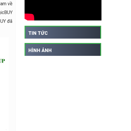
Nam về
ogicBUY
BUY đã
TIN TỨC
HÌNH ẢNH