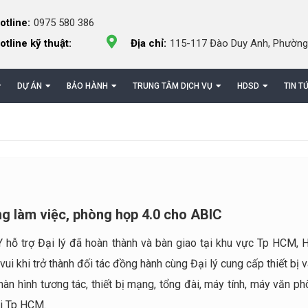
otline:
0975 580 386
otline kỹ thuật:
Địa chỉ:
115-117 Đào Duy Anh, Phường
DỰ ÁN
BẢO HÀNH
TRUNG TÂM DỊCH VỤ
HDSD
TIN T
ng làm việc, phòng họp 4.0 cho ABIC
 hỗ trợ Đại lý đã hoàn thành và bàn giao tại khu vực Tp HCM, H
i khi trở thành đối tác đồng hành cùng Đại lý cung cấp thiết bị 
àn hình tương tác, thiết bị mạng, tổng đài, máy tính, máy văn p
ại Tp HCM.