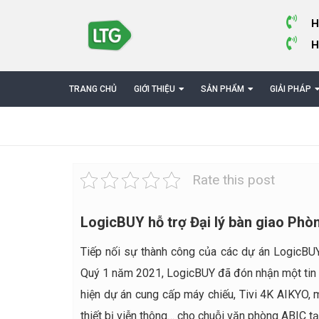
H
H
TRANG CHỦ
GIỚI THIỆU
SẢN PHẨM
GIẢI PHÁP
Rate this post
LogicBUY hỗ trợ Đại lý bàn giao Phò
Tiếp nối sự thành công của các dự án LogicBUY
Quý 1 năm 2021, LogicBUY đã đón nhận một tin vu
hiện dự án cung cấp máy chiếu, Tivi 4K AIKYO, m
thiết bị viễn thông… cho chuỗi văn phòng ABIC t