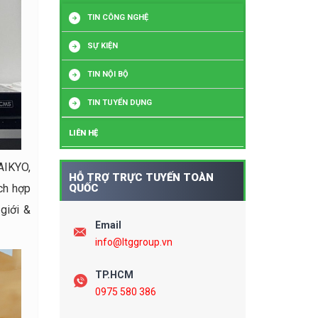
TIN CÔNG NGHỆ
SỰ KIỆN
TIN NỘI BỘ
TIN TUYỂN DỤNG
LIÊN HỆ
AIKYO,
HỖ TRỢ TRỰC TUYẾN TOÀN
ích hợp
QUỐC
giới &
Email
info@ltggroup.vn
TP.HCM
0975 580 386