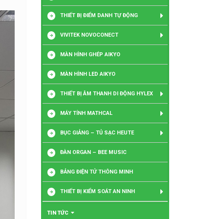
THIẾT BỊ ĐIỂM DANH TỰ ĐỘNG
VIVITEK NOVOCONECT
MÀN HÌNH GHÉP AIKYO
MÀN HÌNH LED AIKYO
THIẾT BỊ ÂM THANH DI ĐỘNG HYLEX
MÁY TÍNH MATHCAL
BỤC GIẢNG – TỦ SẠC HEUTE
ĐÀN ORGAN – BEE MUSIC
BẢNG ĐIỆN TỬ THÔNG MINH
THIẾT BỊ KIỂM SOÁT AN NINH
TIN TỨC