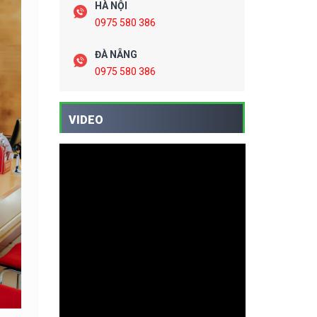
HÀ NỘI
0975 580 386
ĐÀ NẴNG
0975 580 386
VIDEO