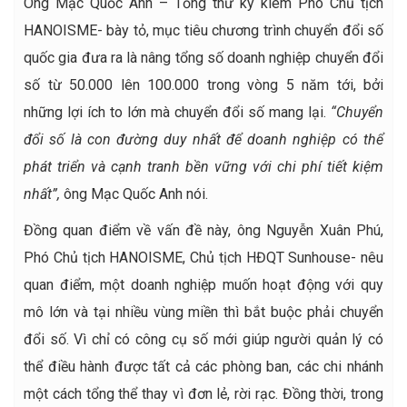
Ông Mạc Quốc Anh – Tổng thư ký kiêm Phó Chủ tịch
HANOISME- bày tỏ, mục tiêu chương trình chuyển đổi số
quốc gia đưa ra là nâng tổng số doanh nghiệp chuyển đổi
số từ 50.000 lên 100.000 trong vòng 5 năm tới, bởi
những lợi ích to lớn mà chuyển đổi số mang lại.
“Chuyển
đổi số là con đường duy nhất để doanh nghiệp có thể
phát triển và cạnh tranh bền vững với chi phí tiết kiệm
nhất”,
ông Mạc Quốc Anh nói.
Đồng quan điểm về vấn đề này, ông Nguyễn Xuân Phú,
Phó Chủ tịch HANOISME, Chủ tịch HĐQT Sunhouse- nêu
quan điểm, một doanh nghiệp muốn hoạt động với quy
mô lớn và tại nhiều vùng miền thì bắt buộc phải chuyển
đổi số. Vì chỉ có công cụ số mới giúp người quản lý có
thể điều hành được tất cả các phòng ban, các chi nhánh
một cách tổng thể thay vì đơn lẻ, rời rạc. Đồng thời, trong